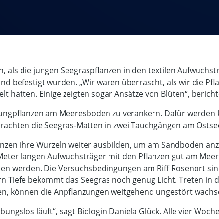
, als die jungen Seegraspflanzen in den textilen Aufwuchst
d befestigt wurden. „Wir waren überrascht, als wir die Pfl
elt hatten. Einige zeigten sogar Ansätze von Blüten“, bericht
 Jungpflanzen am Meeresboden zu verankern. Dafür werden 
brachten die Seegras-Matten in zwei Tauchgängen am Ostse
flanzen ihre Wurzeln weiter ausbilden, um am Sandboden an
ier Meter langen Aufwuchsträger mit den Pflanzen gut am Me
 werden. Die Versuchsbedingungen am Riff Rosenort sind 
rn Tiefe bekommt das Seegras noch genug Licht. Treten 
ngen, können die Anpflanzungen weitgehend ungestört wachs
ibungslos läuft“, sagt Biologin Daniela Glück. Alle vier Woc