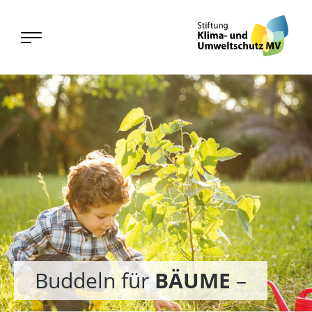
Buddeln für
BÄUME
–