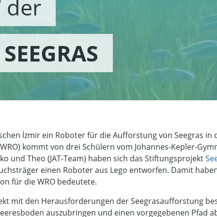
T
der
s
SEEGRAS
schen İzmir ein Roboter für die Aufforstung von Seegras in 
e (WRO) kommt von drei Schülern vom Johannes-Kepler-Gy
ko und Theo (JAT-Team) haben sich das Stiftungsprojekt
Se
hsträger einen Roboter aus Lego entworfen. Damit haben s
tion für die WRO bedeutete.
ekt mit den Herausforderungen der Seegrasaufforstung beschä
eeresboden auszubringen und einen vorgegebenen Pfad ab